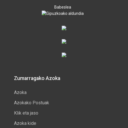
Babeslea
Zumarragako Azoka
Azoka
Azokako Postuak
Klik eta jaso
Azoka kide