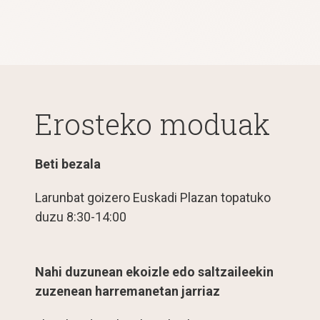
Erosteko moduak
Beti bezala
Larunbat goizero Euskadi Plazan topatuko
duzu 8:30-14:00
Nahi duzunean ekoizle edo saltzaileekin
zuzenean harremanetan jarriaz