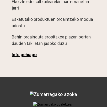
Ekoizle edo saltzailearekin harremanetan
jarri
Eskatutako produktuen ordaintzeko modua
adostu
Behin ordainduta erositakoa plazan bertan
dauden takiletan jasoko duzu
Info gehiago