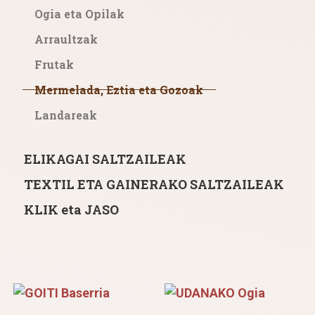
Ogia eta Opilak
Arraultzak
Frutak
Mermelada, Eztia eta Gozoak
Landareak
ELIKAGAI SALTZAILEAK
TEXTIL ETA GAINERAKO SALTZAILEAK
KLIK eta JASO