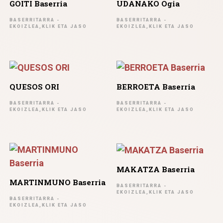
GOITI Baserria
UDANAKO Ogia
BASERRITARRA -
BASERRITARRA -
EKOIZLEA,KLIK ETA JASO
EKOIZLEA,KLIK ETA JASO
QUESOS ORI
BERROETA Baserria
BASERRITARRA -
BASERRITARRA -
EKOIZLEA,KLIK ETA JASO
EKOIZLEA,KLIK ETA JASO
MAKATZA Baserria
MARTINMUNO Baserria
BASERRITARRA -
EKOIZLEA,KLIK ETA JASO
BASERRITARRA -
EKOIZLEA,KLIK ETA JASO