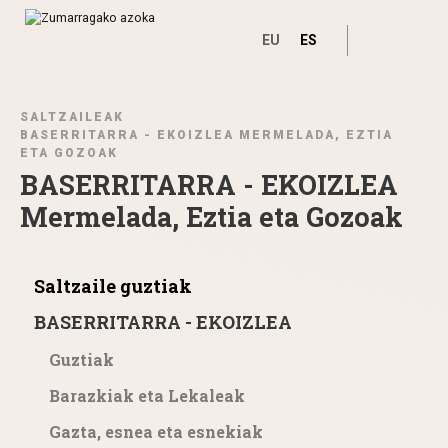
EU
ES
Ir directamente al contenido
SALTZAILEAK
BASERRITARRA - EKOIZLEA MERMELADA, EZTIA
ETA GOZOAK
BASERRITARRA - EKOIZLEA
Mermelada, Eztia eta Gozoak
Saltzaile guztiak
BASERRITARRA - EKOIZLEA
Guztiak
Barazkiak eta Lekaleak
Gazta, esnea eta esnekiak