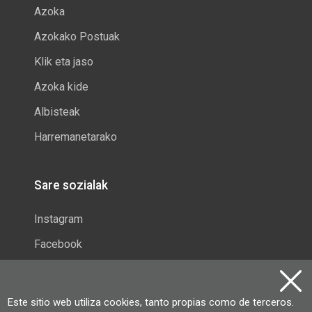
Azoka
Azokako Postuak
Klik eta jaso
Azoka kide
Albisteak
Harremanetarako
Sare sozialak
Instagram
Facebook
Zumarragako Azoka
Este sitio web utiliza cookies, tanto propias como de terceros.