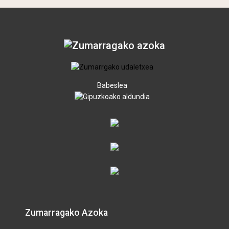
Babeslea
Zumarragako Azoka