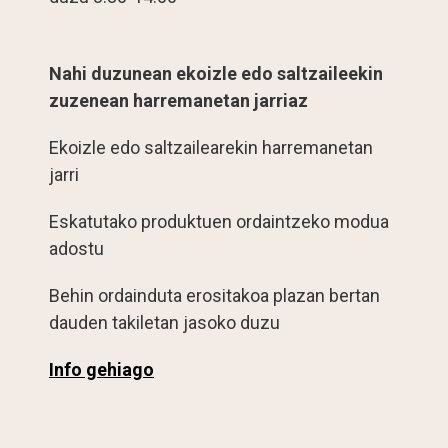
Nahi duzunean ekoizle edo saltzaileekin
zuzenean harremanetan jarriaz
Ekoizle edo saltzailearekin harremanetan
jarri
Eskatutako produktuen ordaintzeko modua
adostu
Behin ordainduta erositakoa plazan bertan
dauden takiletan jasoko duzu
Info gehiago