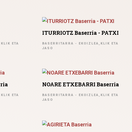
ITURRIOTZ Baserria - PATXI
KLIK ETA
BASERRITARRA - EKOIZLEA,KLIK ETA
JASO
ria
NOARE ETXEBARRI Baserria
KLIK ETA
BASERRITARRA - EKOIZLEA,KLIK ETA
JASO