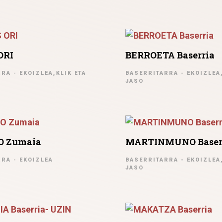
ORI
BERROETA Baserria
RA - EKOIZLEA,KLIK ETA
BASERRITARRA - EKOIZLEA,
JASO
 Zumaia
MARTINMUNO Baser
RA - EKOIZLEA
BASERRITARRA - EKOIZLEA,
JASO