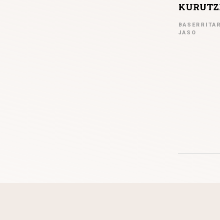
KURUTZIA
BASERRITAR
JASO