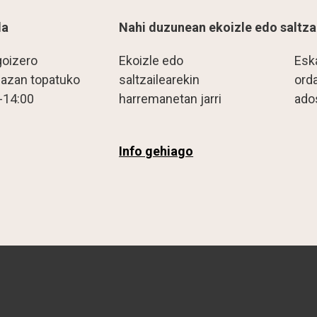
la
Nahi duzunean ekoizle edo saltza
goizero
Ekoizle edo
Esk
lazan topatuko
saltzailearekin
ord
-14:00
harremanetan jarri
ado
Info gehiago