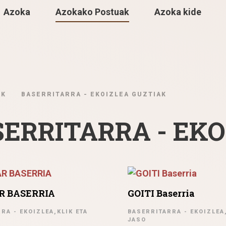
Azoka
Azokako Postuak
Azoka kide
AK
BASERRITARRA - EKOIZLEA GUZTIAK
ERRITARRA - EKO
R BASERRIA
GOITI Baserria
RA - EKOIZLEA,KLIK ETA
BASERRITARRA - EKOIZLEA,
JASO