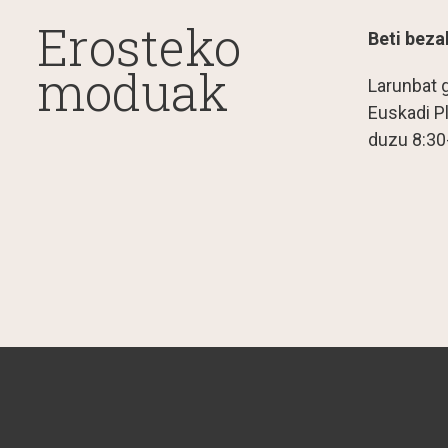
Erosteko
Beti beza
moduak
Larunbat 
Euskadi P
duzu 8:30