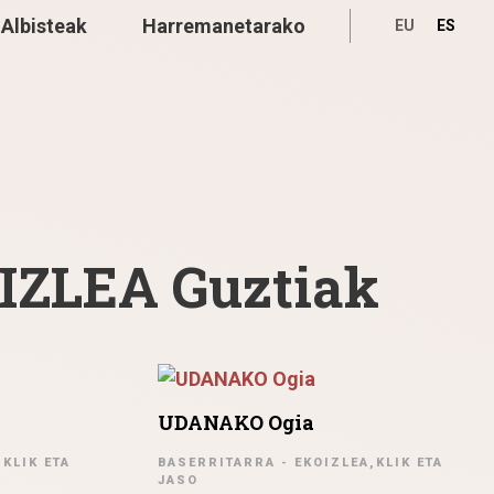
Albisteak
Harremanetarako
EU
ES
IZLEA Guztiak
UDANAKO Ogia
KLIK ETA
BASERRITARRA - EKOIZLEA,KLIK ETA
JASO