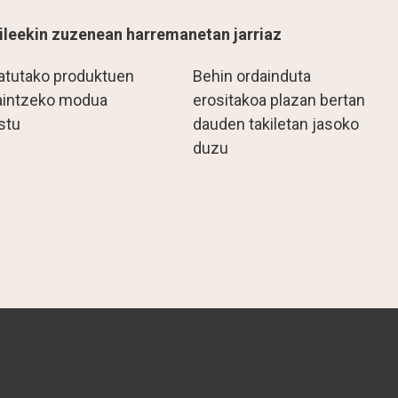
ileekin zuzenean harremanetan jarriaz
atutako produktuen
Behin ordainduta
aintzeko modua
erositakoa plazan bertan
stu
dauden takiletan jasoko
duzu