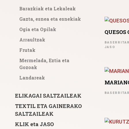
Barazkiak eta Lekaleak
Gazta, esnea eta esnekiak
Ogia eta Opilak
QUESOS 
Arraultzak
BASERRITAR
JASO
Frutak
Mermelada, Eztia eta
Gozoak
Landareak
MARIANO
BASERRITAR
ELIKAGAI SALTZAILEAK
TEXTIL ETA GAINERAKO
SALTZAILEAK
KLIK eta JASO