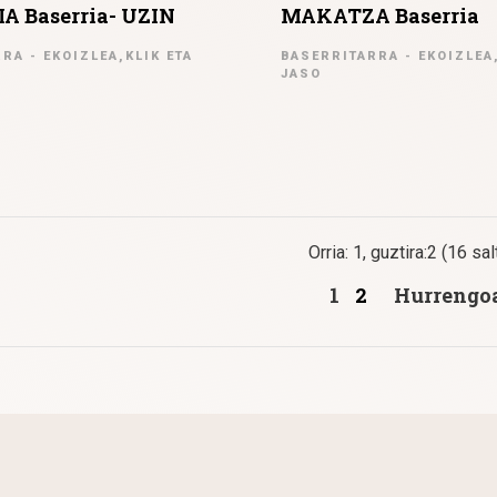
 Baserria- UZIN
MAKATZA Baserria
RA - EKOIZLEA,KLIK ETA
BASERRITARRA - EKOIZLEA,
JASO
Orria: 1, guztira:2 (16 sa
1
2
Hurrengo