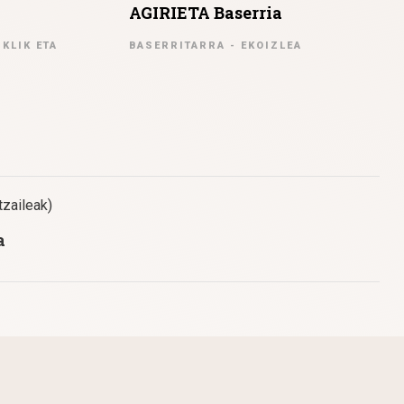
AGIRIETA Baserria
KLIK ETA
BASERRITARRA - EKOIZLEA
ltzaileak)
a