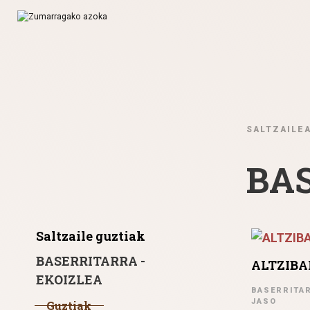
Ir directamente al contenido
SALTZAILE
BAS
Saltzaile guztiak
BASERRITARRA -
ALTZIBA
EKOIZLEA
BASERRITAR
JASO
Guztiak