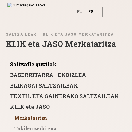
EU
ES
Ir directamente al contenido
SALTZAILEAK
KLIK ETA JASO MERKATARITZA
KLIK eta JASO Merkataritza
Saltzaile guztiak
BASERRITARRA - EKOIZLEA
ELIKAGAI SALTZAILEAK
TEXTIL ETA GAINERAKO SALTZAILEAK
KLIK eta JASO
Merkataritza
Takilen zerbitzua