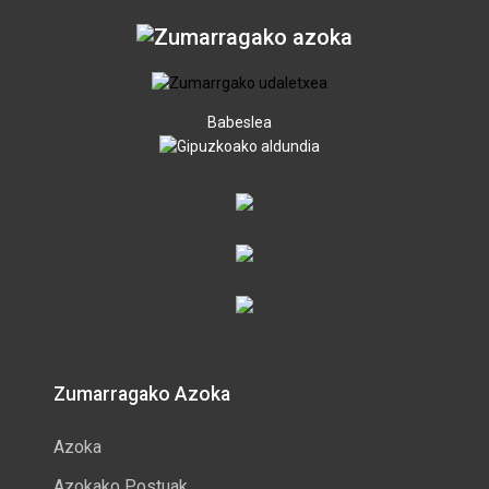
Babeslea
Zumarragako Azoka
Azoka
Azokako Postuak