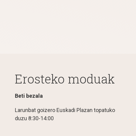
Erosteko moduak
Beti bezala
Larunbat goizero Euskadi Plazan topatuko
duzu 8:30-14:00