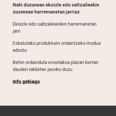
Nahi duzunean ekoizle edo saltzaileekin
zuzenean harremanetan jarriaz
Ekoizle edo saltzailearekin harremanetan
jarri
Eskatutako produktuen ordaintzeko modua
adostu
Behin ordainduta erositakoa plazan bertan
dauden takiletan jasoko duzu
Info gehiago