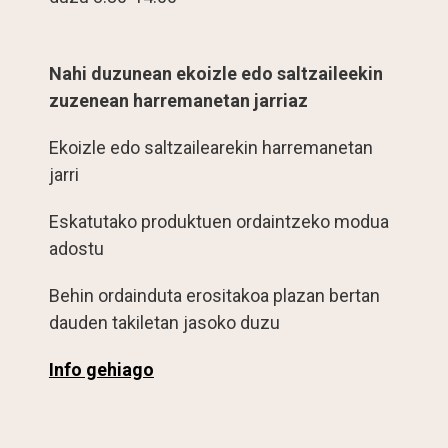
Nahi duzunean ekoizle edo saltzaileekin
zuzenean harremanetan jarriaz
Ekoizle edo saltzailearekin harremanetan
jarri
Eskatutako produktuen ordaintzeko modua
adostu
Behin ordainduta erositakoa plazan bertan
dauden takiletan jasoko duzu
Info gehiago