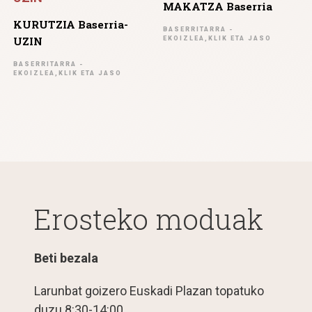
MAKATZA Baserria
KURUTZIA Baserria-
BASERRITARRA -
UZIN
EKOIZLEA,KLIK ETA JASO
BASERRITARRA -
EKOIZLEA,KLIK ETA JASO
Erosteko moduak
Beti bezala
Larunbat goizero Euskadi Plazan topatuko
duzu 8:30-14:00