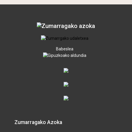
Babeslea
Zumarragako Azoka