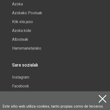
Azoka
Azokako Postuak
Klik eta jaso
Azoka kide
Albisteak
Harremanetarako
Sare sozialak
Instagram
Facebook
Zumarragako Azoka
Este sitio web utiliza cookies, tanto propias como de terceros.