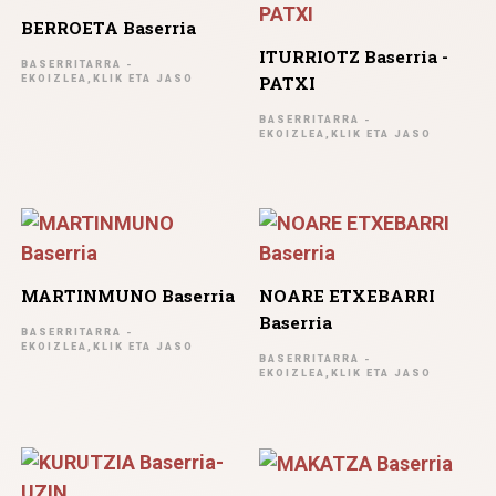
BERROETA Baserria
ITURRIOTZ Baserria -
BASERRITARRA -
PATXI
EKOIZLEA,KLIK ETA JASO
BASERRITARRA -
EKOIZLEA,KLIK ETA JASO
MARTINMUNO Baserria
NOARE ETXEBARRI
Baserria
BASERRITARRA -
EKOIZLEA,KLIK ETA JASO
BASERRITARRA -
EKOIZLEA,KLIK ETA JASO