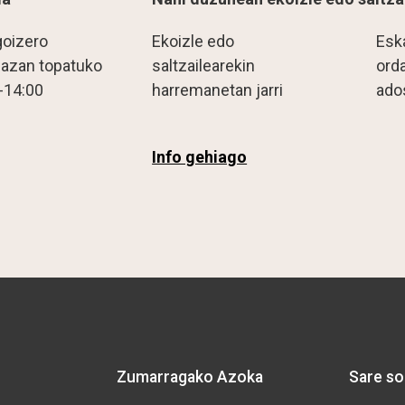
goizero
Ekoizle edo
Esk
lazan topatuko
saltzailearekin
ord
-14:00
harremanetan jarri
ado
Info gehiago
Zumarragako Azoka
Sare so