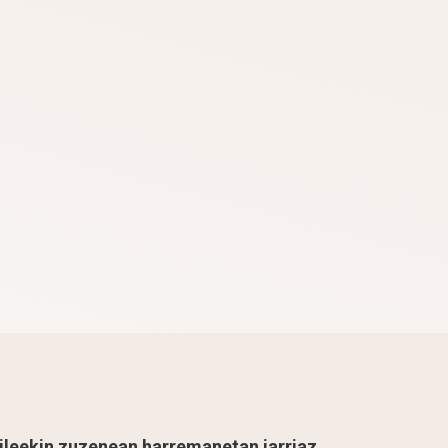
ileekin zuzenean harremanetan jarriaz