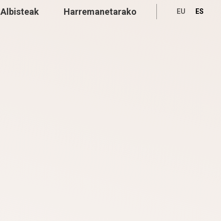
Albisteak
Harremanetarako
EU
ES