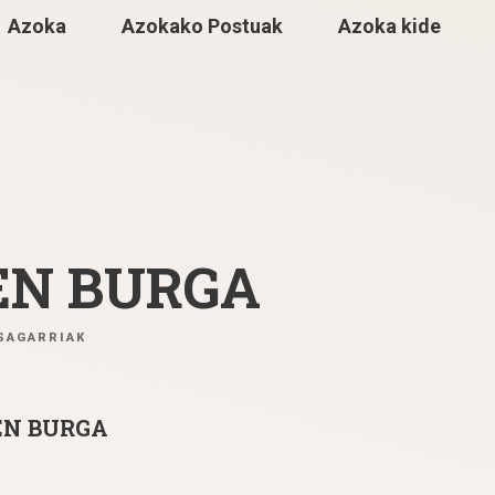
Azoka
Azokako Postuak
Azoka kide
EN BURGA
OSAGARRIAK
EN BURGA