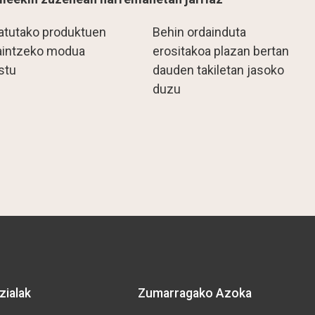
atutako produktuen
Behin ordainduta
aintzeko modua
erositakoa plazan bertan
stu
dauden takiletan jasoko
duzu
zialak
Zumarragako Azoka