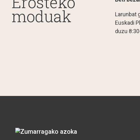
Erosteko
moduak
Larunbat 
Euskadi P
duzu 8:30