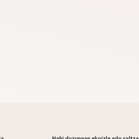
la
Nahi duzunean ekoizle edo saltza