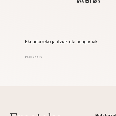
676 331 680
Ekuadorreko jantziak eta osagarriak
PARTEKATU
Beti beza