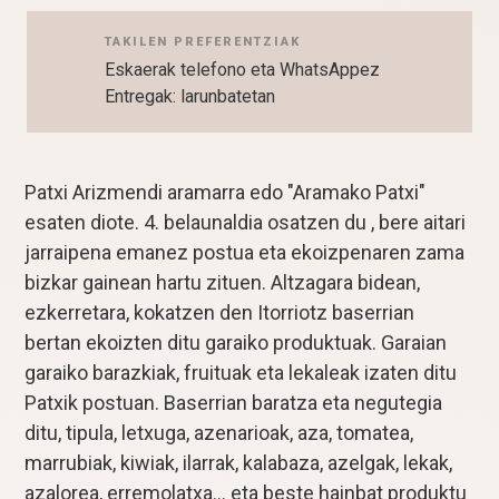
TAKILEN PREFERENTZIAK
Eskaerak telefono eta WhatsAppez
Entregak: larunbatetan
Patxi Arizmendi aramarra edo "Aramako Patxi"
esaten diote. 4. belaunaldia osatzen du , bere aitari
jarraipena emanez postua eta ekoizpenaren zama
bizkar gainean hartu zituen. Altzagara bidean,
ezkerretara, kokatzen den Itorriotz baserrian
bertan ekoizten ditu garaiko produktuak. Garaian
garaiko barazkiak, fruituak eta lekaleak izaten ditu
Patxik postuan. Baserrian baratza eta negutegia
ditu, tipula, letxuga, azenarioak, aza, tomatea,
marrubiak, kiwiak, ilarrak, kalabaza, azelgak, lekak,
azalorea, erremolatxa... eta beste hainbat produktu