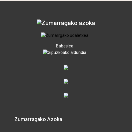
Babeslea
Zumarragako Azoka