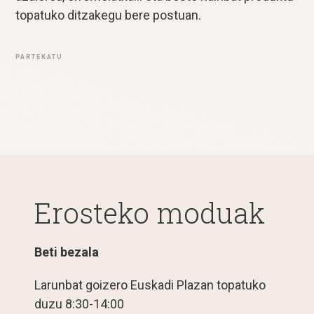
topatuko ditzakegu bere postuan.
PARTEKATU
Erosteko moduak
Beti bezala
Larunbat goizero Euskadi Plazan topatuko
duzu 8:30-14:00