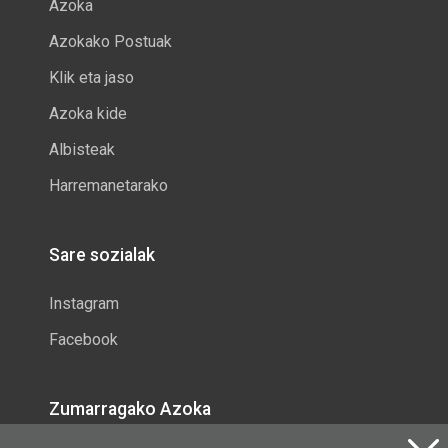
Azoka
Azokako Postuak
Klik eta jaso
Azoka kide
Albisteak
Harremanetarako
Sare sozialak
Instagram
Facebook
Zumarragako Azoka