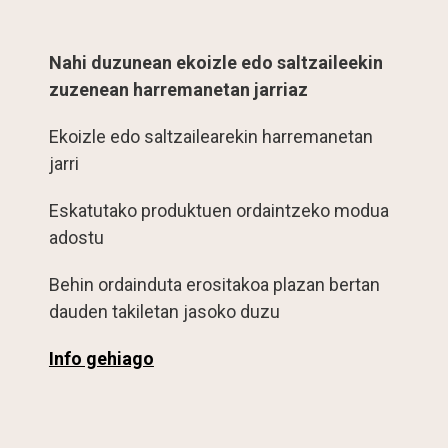
Nahi duzunean ekoizle edo saltzaileekin
zuzenean harremanetan jarriaz
Ekoizle edo saltzailearekin harremanetan
jarri
Eskatutako produktuen ordaintzeko modua
adostu
Behin ordainduta erositakoa plazan bertan
dauden takiletan jasoko duzu
Info gehiago