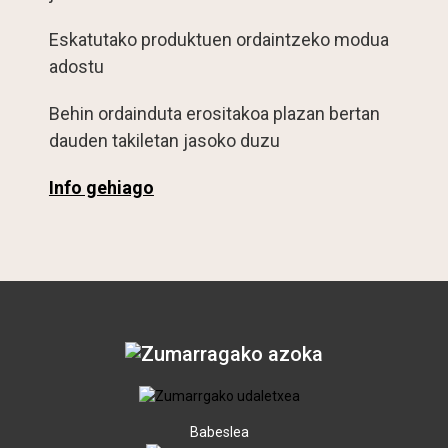
Eskatutako produktuen ordaintzeko modua
adostu
Behin ordainduta erositakoa plazan bertan
dauden takiletan jasoko duzu
Info gehiago
Babeslea