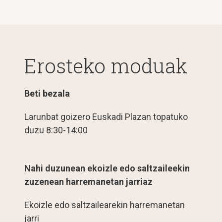
Erosteko moduak
Beti bezala
Larunbat goizero Euskadi Plazan topatuko
duzu 8:30-14:00
Nahi duzunean ekoizle edo saltzaileekin
zuzenean harremanetan jarriaz
Ekoizle edo saltzailearekin harremanetan
jarri