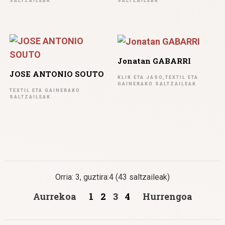
SALTZAILEAK
SALTZAILEAK
Jonatan GABARRI
JOSE ANTONIO SOUTO
KLIK ETA JASO,TEXTIL ETA
GAINERAKO SALTZAILEAK
TEXTIL ETA GAINERAKO
SALTZAILEAK
Orria: 3, guztira:4 (43 saltzaileak)
Aurrekoa
1
2
3
4
Hurrengoa