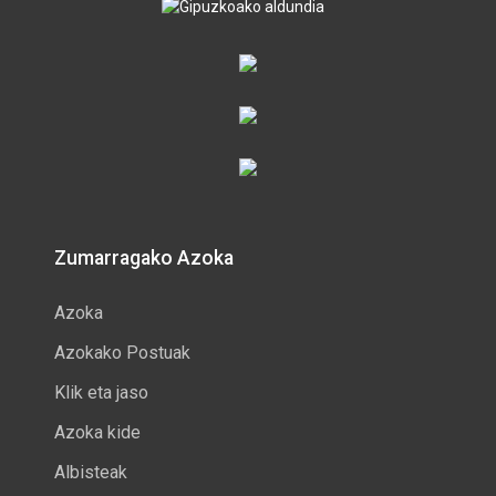
Zumarragako Azoka
Azoka
Azokako Postuak
Klik eta jaso
Azoka kide
Albisteak