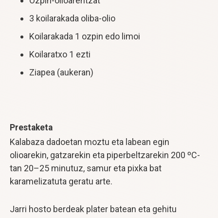
Ozpin-olioarentzat
3 koilarakada oliba-olio
Koilarakada 1 ozpin edo limoi
Koilaratxo 1 ezti
Ziapea (aukeran)
Prestaketa
Kalabaza dadoetan moztu eta labean egin
olioarekin, gatzarekin eta piperbeltzarekin 200 ºC-
tan 20–25 minutuz, samur eta pixka bat
karamelizatuta geratu arte.
Jarri hosto berdeak plater batean eta gehitu