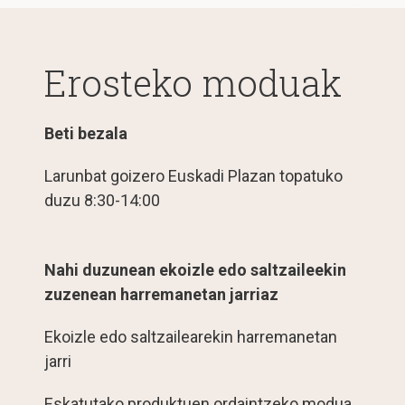
Erosteko moduak
Beti bezala
Larunbat goizero Euskadi Plazan topatuko
duzu 8:30-14:00
Nahi duzunean ekoizle edo saltzaileekin
zuzenean harremanetan jarriaz
Ekoizle edo saltzailearekin harremanetan
jarri
Eskatutako produktuen ordaintzeko modua