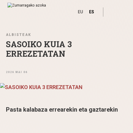
EU
ES
Ir directamente al contenido
ALBISTEAK
SASOIKO KUIA 3
ERREZETATAN
2026 MAI 06
Pasta kalabaza errearekin eta gaztarekin