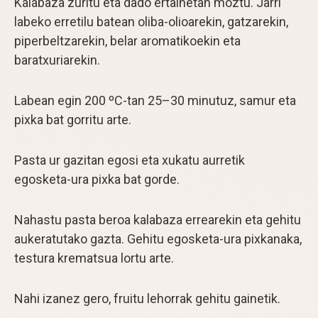
Kalabaza zuritu eta dado ertainetan moztu. Jarri
labeko erretilu batean oliba-olioarekin, gatzarekin,
piperbeltzarekin, belar aromatikoekin eta
baratxuriarekin.
Labean egin 200 ºC-tan 25–30 minutuz, samur eta
pixka bat gorritu arte.
Pasta ur gazitan egosi eta xukatu aurretik
egosketa-ura pixka bat gorde.
Nahastu pasta beroa kalabaza errearekin eta gehitu
aukeratutako gazta. Gehitu egosketa-ura pixkanaka,
testura krematsua lortu arte.
Nahi izanez gero, fruitu lehorrak gehitu gainetik.