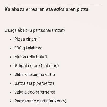
Kalabaza errearen eta ezkaiaren pizza
Osagaiak (2–3 pertsonarentzat)
Pizza oinarri 1
300 g kalabaza
Mozzarella bola 1
½ tipula more (aukeran)
Oliba-olio birjina estra
Gatza eta piperbeltza
Ezkaia edo erromeroa
Parmesano gazta (aukeran)