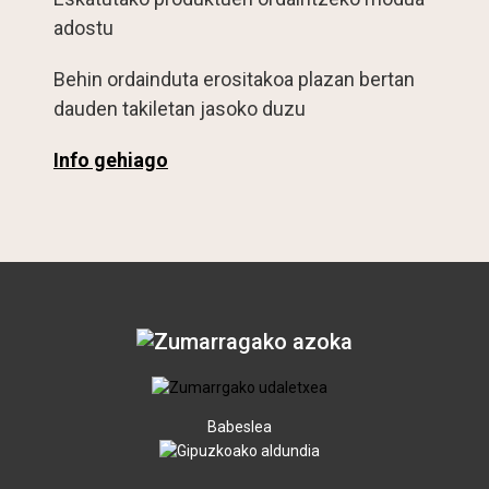
adostu
Behin ordainduta erositakoa plazan bertan
dauden takiletan jasoko duzu
Info gehiago
Babeslea