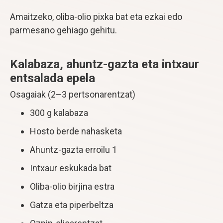
Amaitzeko, oliba-olio pixka bat eta ezkai edo
parmesano gehiago gehitu.
Kalabaza, ahuntz-gazta eta intxaur
entsalada epela
Osagaiak (2–3 pertsonarentzat)
300 g kalabaza
Hosto berde nahasketa
Ahuntz-gazta erroilu 1
Intxaur eskukada bat
Oliba-olio birjina estra
Gatza eta piperbeltza