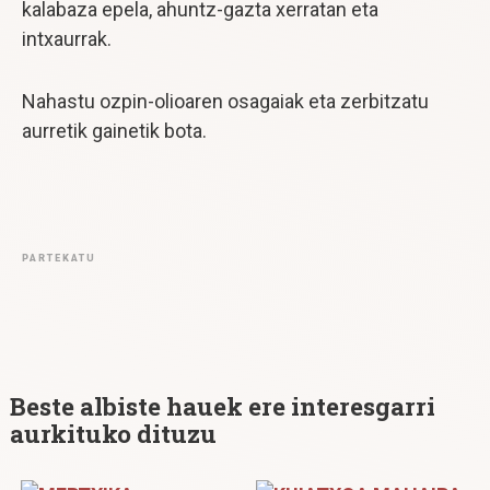
kalabaza epela, ahuntz-gazta xerratan eta
intxaurrak.
Nahastu ozpin-olioaren osagaiak eta zerbitzatu
aurretik gainetik bota.
PARTEKATU
Beste albiste hauek ere interesgarri
aurkituko dituzu