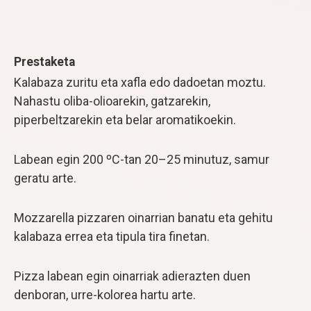
Prestaketa
Kalabaza zuritu eta xafla edo dadoetan moztu.
Nahastu oliba-olioarekin, gatzarekin,
piperbeltzarekin eta belar aromatikoekin.
Labean egin 200 ºC-tan 20–25 minutuz, samur
geratu arte.
Mozzarella pizzaren oinarrian banatu eta gehitu
kalabaza errea eta tipula tira finetan.
Pizza labean egin oinarriak adierazten duen
denboran, urre-kolorea hartu arte.