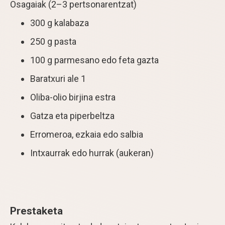
Osagaiak (2–3 pertsonarentzat)
300 g kalabaza
250 g pasta
100 g parmesano edo feta gazta
Baratxuri ale 1
Oliba-olio birjina estra
Gatza eta piperbeltza
Erromeroa, ezkaia edo salbia
Intxaurrak edo hurrak (aukeran)
Prestaketa