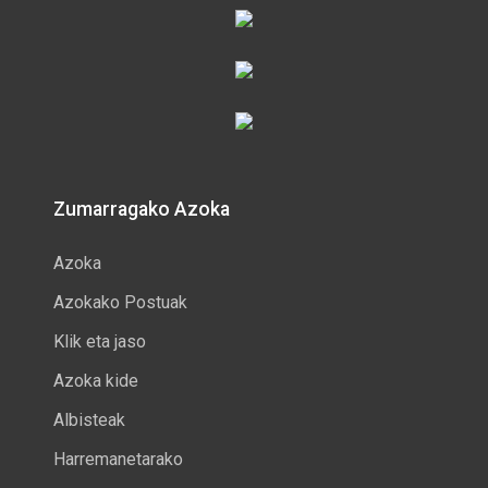
Zumarragako Azoka
Azoka
Azokako Postuak
Klik eta jaso
Azoka kide
Albisteak
Harremanetarako