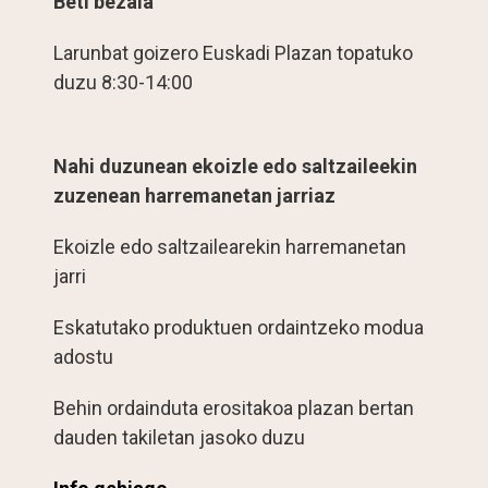
Beti bezala
Larunbat goizero Euskadi Plazan topatuko
duzu 8:30-14:00
Nahi duzunean ekoizle edo saltzaileekin
zuzenean harremanetan jarriaz
Ekoizle edo saltzailearekin harremanetan
jarri
Eskatutako produktuen ordaintzeko modua
adostu
Behin ordainduta erositakoa plazan bertan
dauden takiletan jasoko duzu