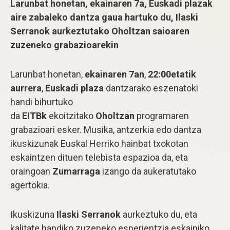
Larunbat honetan, ekainaren 7a, Euskadi plazak
aire zabaleko dantza gaua hartuko du, Ilaski
Serranok aurkeztutako Oholtzan saioaren
zuzeneko grabazioarekin
Larunbat honetan,
ekainaren 7an
,
22:00etatik
aurrera
,
Euskadi plaza
dantzarako eszenatoki
handi bihurtuko
da
EITBk
ekoitzitako
Oholtzan
programaren
grabazioari esker. Musika, antzerkia edo dantza
ikuskizunak Euskal Herriko hainbat txokotan
eskaintzen dituen telebista espazioa da, eta
oraingoan
Zumarraga
izango da aukeratutako
agertokia.
Ikuskizuna
Ilaski Serranok
aurkeztuko du, eta
kalitate handiko zuzeneko esperientzia eskainiko