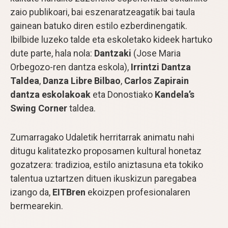
zaio publikoari, bai eszenaratzeagatik bai taula
gainean batuko diren estilo ezberdinengatik.
Ibilbide luzeko talde eta eskoletako kideek hartuko
dute parte, hala nola:
Dantzaki
(Jose Maria
Orbegozo-ren dantza eskola),
Irrintzi Dantza
Taldea
,
Danza Libre Bilbao
,
Carlos Zapirain
dantza eskolakoak
eta Donostiako
Kandela’s
Swing Corner
taldea.
Zumarragako Udaletik herritarrak animatu nahi
ditugu kalitatezko proposamen kultural honetaz
gozatzera: tradizioa, estilo aniztasuna eta tokiko
talentua uztartzen dituen ikuskizun paregabea
izango da,
EITBren
ekoizpen profesionalaren
bermearekin.