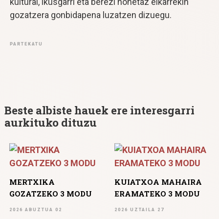
kultural, ikusgarri eta berezi honetaz elkarrekin
gozatzera gonbidapena luzatzen dizuegu.
PARTEKATU
Beste albiste hauek ere interesgarri
aurkituko dituzu
MERTXIKA
KUIATXOA MAHAIRA
GOZATZEKO 3 MODU
ERAMATEKO 3 MODU
2026 ABUZTUA 02
2026 UZTAILA 27