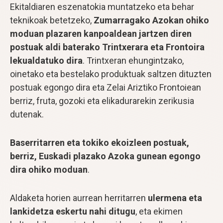
Ekitaldiaren eszenatokia muntatzeko eta behar
teknikoak betetzeko,
Zumarragako Azokan ohiko
moduan plazaren kanpoaldean jartzen diren
postuak aldi baterako Trintxerara eta Frontoira
lekualdatuko dira
. Trintxeran ehungintzako,
oinetako eta bestelako produktuak saltzen dituzten
postuak egongo dira eta Zelai Ariztiko Frontoiean
berriz, fruta, gozoki eta elikadurarekin zerikusia
dutenak.
Baserritarren eta tokiko ekoizleen postuak,
berriz, Euskadi plazako Azoka gunean egongo
dira ohiko moduan
.
Aldaketa horien aurrean herritarren
ulermena eta
lankidetza eskertu nahi ditugu
, eta ekimen