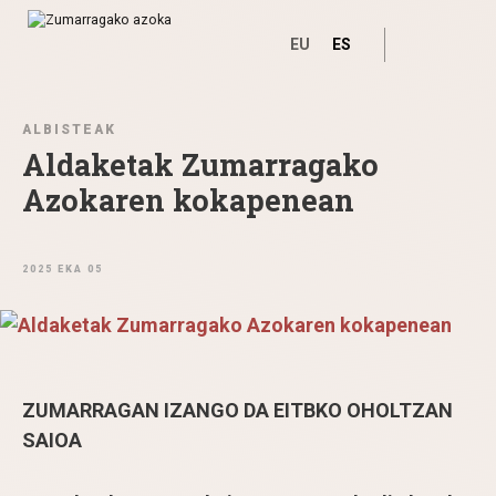
EU
ES
Ir directamente al contenido
ALBISTEAK
Aldaketak Zumarragako
Azokaren kokapenean
2025 EKA 05
ZUMARRAGAN IZANGO DA EITBKO OHOLTZAN
SAIOA