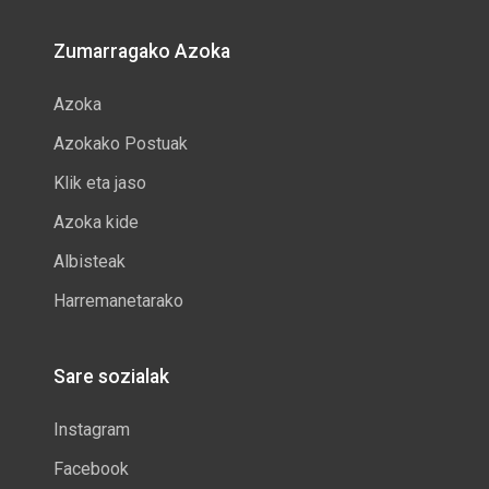
Zumarragako Azoka
Azoka
Azokako Postuak
Klik eta jaso
Azoka kide
Albisteak
Harremanetarako
Sare sozialak
Instagram
Facebook