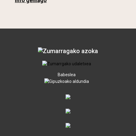
Info gehiago
Babeslea