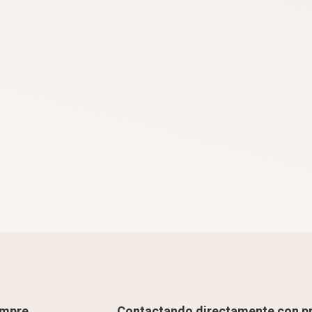
empre
Contactando directamente con p