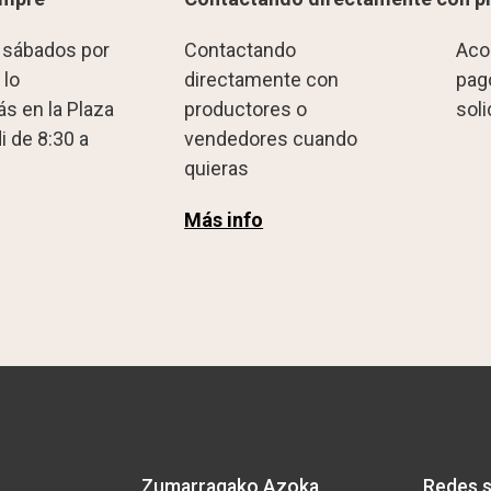
 sábados por
Contactando
Aco
 lo
directamente con
pag
s en la Plaza
productores o
sol
i de 8:30 a
vendedores cuando
quieras
Más info
Zumarragako Azoka
Redes s