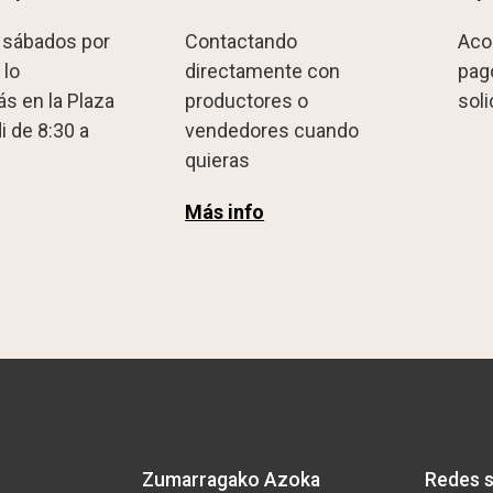
 sábados por
Contactando
Aco
 lo
directamente con
pag
s en la Plaza
productores o
sol
i de 8:30 a
vendedores cuando
quieras
Más info
Zumarragako Azoka
Redes s