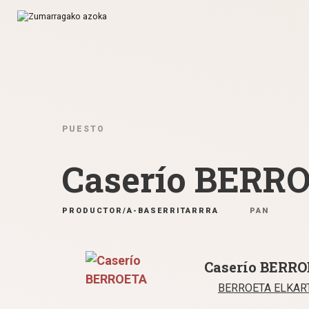
Ir directamente al contenido
PUESTO
Caserío BERR
PRODUCTOR/A-BASERRITARRRA
PAN
Caserío BERR
BERROETA ELKAR