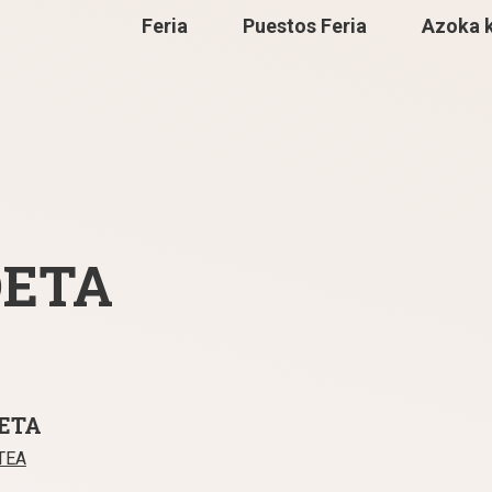
Feria
Puestos Feria
Azoka 
OETA
OETA
TEA