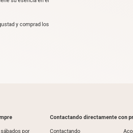
tiene su esencia en el
egustad y comprad los
empre
Contactando directamente con p
 sábados por
Contactando
Aco