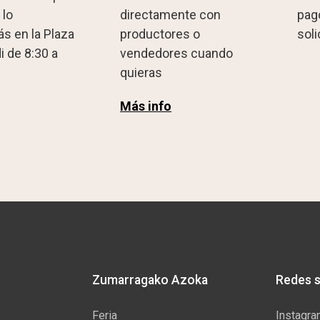
 lo
directamente con
pag
s en la Plaza
productores o
sol
i de 8:30 a
vendedores cuando
quieras
Más info
Zumarragako Azoka
Redes s
Feria
Instagr