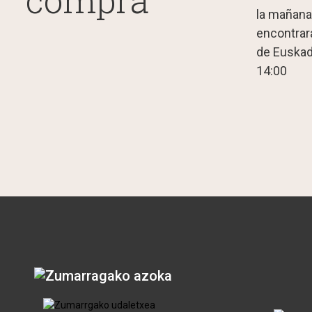
compra
la mañana
encontrará
de Euskad
14:00