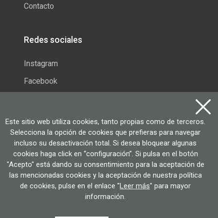
Contacto
Redes sociales
Instagram
Facebook
Zumarragako Azoka
Este sitio web utiliza cookies, tanto propias como de terceros.
Selecciona la opción de cookies que prefieras para navegar
Suscríbete al boletín
para recibir las últimas
incluso su desactivación total. Si desea bloquear algunas
noticias de los productos y de la feria
cookies haga click en “configuración”. Si pulsa en el botón
"Acepto" está dando su consentimiento para la aceptación de
las mencionadas cookies y la aceptación de nuestra política
de cookies, pulse en el enlace "
Leer más
" para mayor
© Ayuntamiento de Zumarragako
Condiciones de uso
Política de privacidad
Política de Cookies
información.