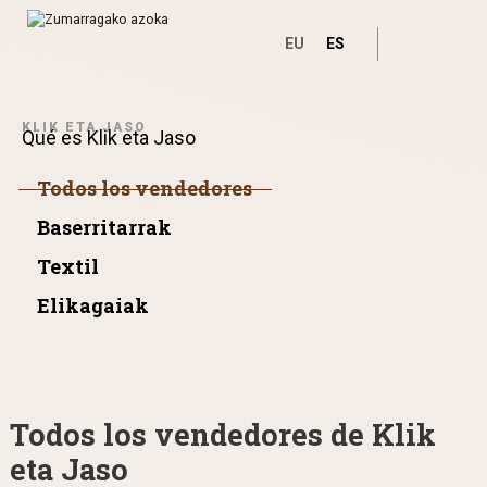
EU
ES
Ir directamente al contenido
KLIK ETA JASO
Qué es Klik eta Jaso
Todos los vendedores
Baserritarrak
Textil
Elikagaiak
Todos los vendedores de Klik
eta Jaso